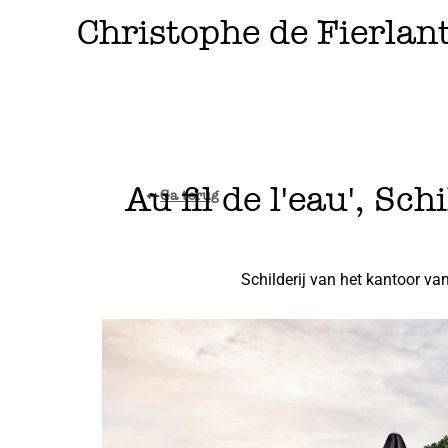
Ga
Christophe de Fierlan
naar
de
inhoud
Au fil de l'eau', S
Ga terug
Schilderij van het kantoor va