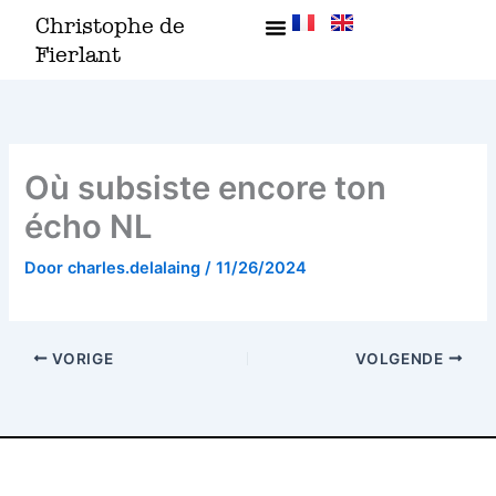
Ga
Christophe de
naar
Fierlant
de
inhoud
Où subsiste encore ton
écho NL
Door
charles.delalaing
/
11/26/2024
VORIGE
VOLGENDE