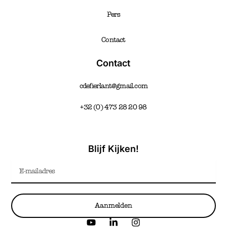
Pers
Contact
Contact
cdefierlant@gmail.com
+32 (0) 473 28 20 98
Blijf Kijken!
Email
Aanmelden
Y
L
I