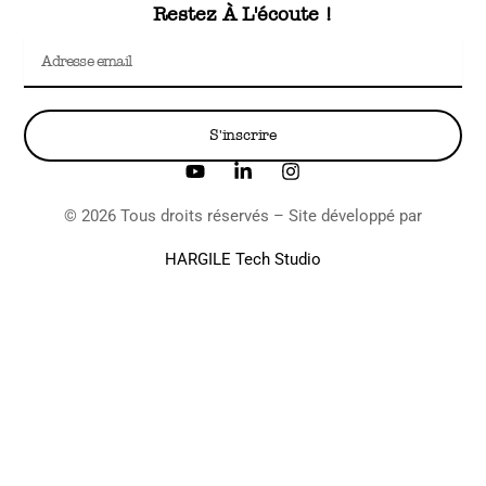
Restez À L'écoute !
Email
S'inscrire
Y
L
I
o
i
n
u
n
s
© 2026 Tous droits réservés – Site développé par
t
k
t
u
e
a
HARGILE Tech Studio
b
d
g
e
i
r
n
a
-
m
i
n